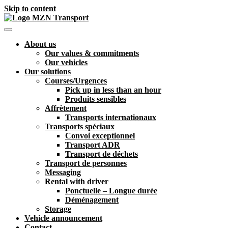
Skip to content
About us
Our values & commitments
Our vehicles
Our solutions
Courses/Urgences
Pick up in less than an hour
Produits sensibles
Affrètement
Transports internationaux
Transports spéciaux
Convoi exceptionnel
Transport ADR
Transport de déchets
Transport de personnes
Messaging
Rental with driver
Ponctuelle – Longue durée
Déménagement
Storage
Vehicle announcement
Contact